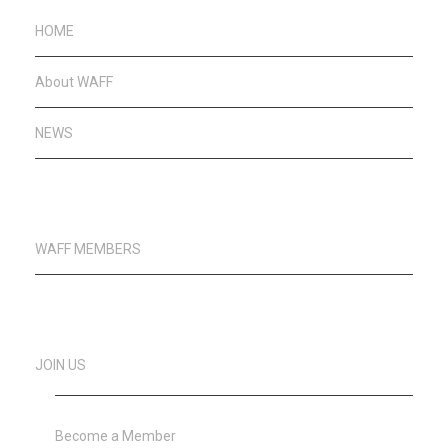
HOME
About WAFF
NEWS
WAFF MEMBERS
JOIN US
Become a Member