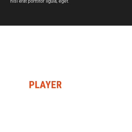
nisi erat porttitor ligula, eget.
PLAYER
GALLERY