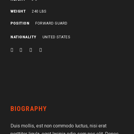
WEIGHT
240 LBS
POSITION
FORWARD GUARD
NATIONALITY
UNITED STATES
BIOGRAPHY
Duis mollis, est non commodo luctus, nisi erat
porttitor ligula, eget lacinia odio sem nec elit. Donec