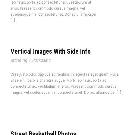
leo risus, porta ac consectetur ac, vestibulum at
eros. Praesent commodo cursus magna, vel
scelerisque nisl consectetur et. Donec ullamcorper
[…]
Vertical Images With Side Info
Branding
/
Packaging
Cras justo odio, dapibus ac facilisis in, egestas eget quam. Nulla
vitae elit libero, a pharetra augue. Morbi leo risus, porta ac
consectetur ac, vestibulum at eros. Praesent commodo cursus
magna, vel scelerisque nisl consectetur et. Donec ullamcorper […]
Street Basketball Photos