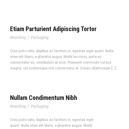
Etiam Parturient Adipiscing Tortor
Branding
/
Packaging
Cras justo odio, dapibus ac facilisis in, egestas eget quam. Nulla
vitae elit libero, a pharetra augue. Morbi leo risus, porta ac
consectetur ac, vestibulum at eros. Praesent commodo cursus
magna, vel scelerisque nisl consectetur et. Donec ullamcorper […]
Nullam Condimentum Nibh
Branding
/
Packaging
Cras justo odio, dapibus ac facilisis in, egestas eget
quam. Nulla vitae elit libero, a pharetra augue. Morbi