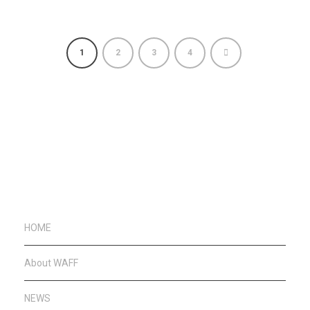
1
2
3
4
HOME
About WAFF
NEWS