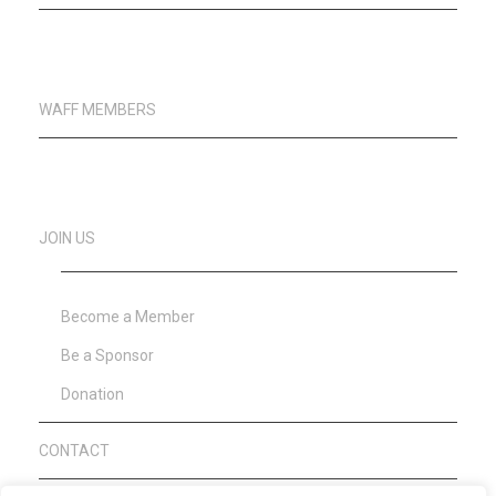
WAFF MEMBERS
JOIN US
Become a Member
Be a Sponsor
Donation
CONTACT